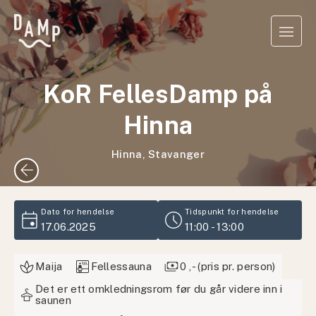
KoR FellesDamp på
Hinna
Hinna, Stavanger
arrow_back
event
schedule
Dato for hendelse
Tidspunkt for hendelse
17.06.2025
11:00 - 13:00
sauna
payments
Maija
Fellessauna
0 ,- (pris pr. person)
Det er ett omkledningsrom før du går videre inn i
styler
saunen