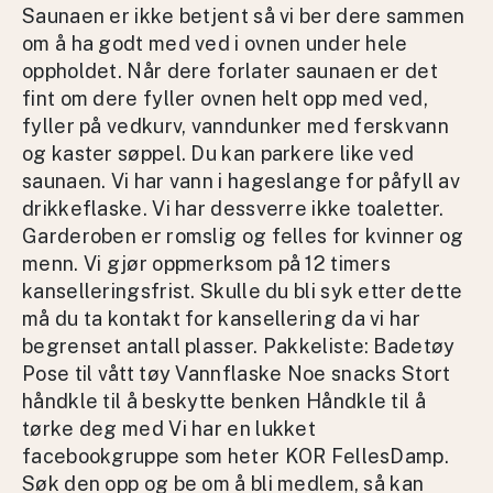
Saunaen er ikke betjent så vi ber dere sammen
om å ha godt med ved i ovnen under hele
oppholdet. Når dere forlater saunaen er det
fint om dere fyller ovnen helt opp med ved,
fyller på vedkurv, vanndunker med ferskvann
og kaster søppel. Du kan parkere like ved
saunaen. Vi har vann i hageslange for påfyll av
drikkeflaske. Vi har dessverre ikke toaletter.
Garderoben er romslig og felles for kvinner og
menn. Vi gjør oppmerksom på 12 timers
kanselleringsfrist. Skulle du bli syk etter dette
må du ta kontakt for kansellering da vi har
begrenset antall plasser. Pakkeliste: Badetøy
Pose til vått tøy Vannflaske Noe snacks Stort
håndkle til å beskytte benken Håndkle til å
tørke deg med Vi har en lukket
facebookgruppe som heter KOR FellesDamp.
Søk den opp og be om å bli medlem, så kan