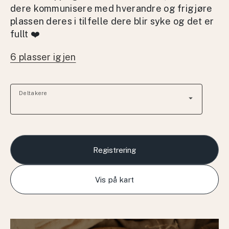
dere kommunisere med hverandre og frigjøre
plassen deres i tilfelle dere blir syke og det er
fullt ❤️
6 plasser igjen
Deltakere
arrow_drop_down
Registrering
Vis på kart