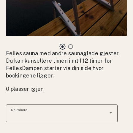
Felles sauna med andre saunaglade gjester.
Du kan kansellere timen inntil 12 timer før
FellesDampen starter via din side hvor
bookingene ligger.
0 plasser igjen
Deltakere
arrow_drop_down