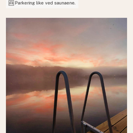
garage
Parkering like ved saunaene.