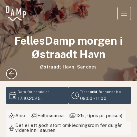
FellesDamp morgen i
Østraadt Havn
Østraadt Havn, Sandnes
arrow_back
event
schedule
Dato for hendelse
Tidspunkt for hendelse
17.10.2025
09:00 - 11:00
sauna
payments
Aino
Fellessauna
125 ,- (pris pr. person)
Det er ett godt stort omkledningsrom før du går
styler
videre inn i saunen