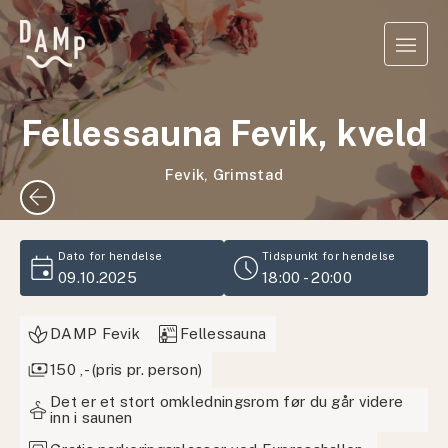
Fellessauna Fevik, kveld
Fevik, Grimstad
arrow_back
event
schedule
Dato for hendelse
Tidspunkt for hendelse
09.10.2025
18:00 - 20:00
sauna
DAMP Fevik
Fellessauna
payments
150 ,- (pris pr. person)
Det er et stort omkledningsrom før du går videre
styler
inn i saunen