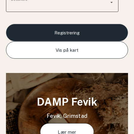
arrow_drop_down
Registrering
Vis på kart
DAMP Fevik
Fevik, Grimstad
Lær mer