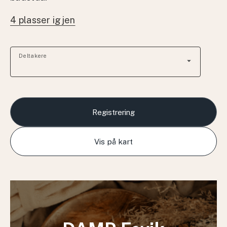
4 plasser igjen
Deltakere
arrow_drop_down
Registrering
Vis på kart