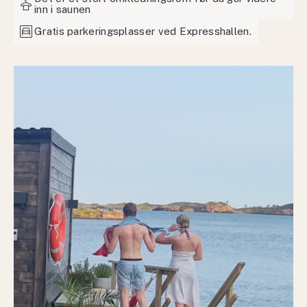
styler
inn i saunen
garage
Gratis parkeringsplasser ved Expresshallen.