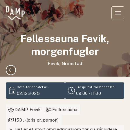
Fellessauna Fevik,
morgenfugler
Fevik, Grimstad
arrow_back
event
schedule
Dato for hendelse
Tidspunkt for hendelse
02.12.2025
09:00 - 11:00
sauna
DAMP Fevik
Fellessauna
payments
150 ,- (pris pr. person)
Det er et stort omkledningsrom før du går videre