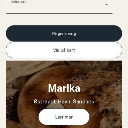
Deltakere
arrow_drop_down
Registrering
Vis på kart
Marika
Østraadt Havn, Sandnes
Lær mer