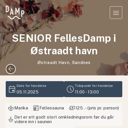
SENIOR FellesDamp i
Østraadt havn
Østraadt Havn, Sandnes
arrow_back
event
schedule
Dato for hendelse
Tidspunkt for hendelse
05.11.2025
11:00 - 13:00
sauna
payments
Marika
Fellessauna
125 ,- (pris pr. person)
Det er ett godt stort omkledningsrom før du går
styler
videre inn i saunen