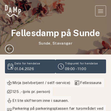
Fellesdamp på Sunde
Sunde, Stavanger
arrow_back
event
schedule
Dato for hendelse
Tidspunkt for hendelse
01.04.2026
09:00 - 11:00
sauna
Mirja (selvbetjent / self-service)
Fellessauna
payments
125 ,- (pris pr. person)
styler
Et lite skifterom inne i saunaen.
Parkering på parkeringsplassen før turområdet ved
garage