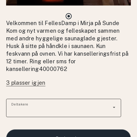
Velkommen til FellesDamp i Mirja på Sunde
Kom og nyt varmen og felleskapet sammen
med andre hyggelige saunaglade gjester.
Husk å sitte på håndkle i saunaen. Kun
feskvann på ovnen. Vi har kanselleringsfrist på
12 timer. Ring eller sms for
kansellering40000762
3 plasser igjen
Deltakere
arrow_drop_down