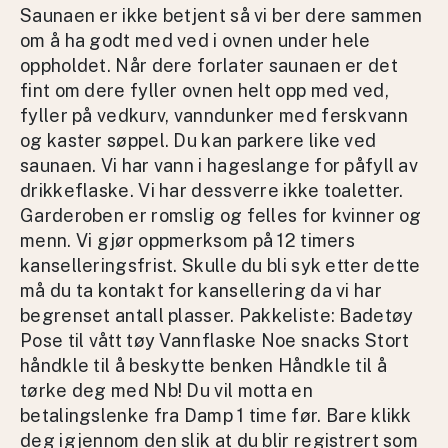
Saunaen er ikke betjent så vi ber dere sammen
om å ha godt med ved i ovnen under hele
oppholdet. Når dere forlater saunaen er det
fint om dere fyller ovnen helt opp med ved,
fyller på vedkurv, vanndunker med ferskvann
og kaster søppel. Du kan parkere like ved
saunaen. Vi har vann i hageslange for påfyll av
drikkeflaske. Vi har dessverre ikke toaletter.
Garderoben er romslig og felles for kvinner og
menn. Vi gjør oppmerksom på 12 timers
kanselleringsfrist. Skulle du bli syk etter dette
må du ta kontakt for kansellering da vi har
begrenset antall plasser. Pakkeliste: Badetøy
Pose til vått tøy Vannflaske Noe snacks Stort
håndkle til å beskytte benken Håndkle til å
tørke deg med Nb! Du vil motta en
betalingslenke fra Damp 1 time før. Bare klikk
deg igjennom den slik at du blir registrert som