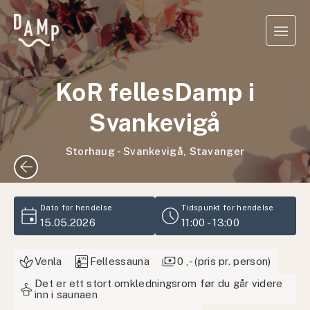
KoR fellesDamp i
Svankevigå
Storhaug - Svankevigå, Stavanger
arrow_back
event
schedule
Dato for hendelse
Tidspunkt for hendelse
15.05.2026
11:00 - 13:00
sauna
payments
Venla
Fellessauna
0 ,- (pris pr. person)
Det er ett stort omkledningsrom før du går videre
styler
inn i saunaen