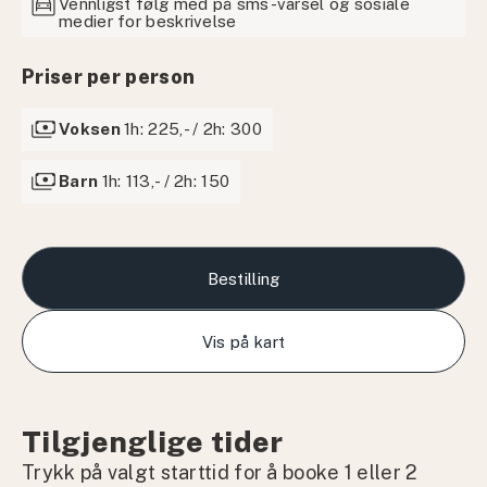
garage
Vennligst følg med på sms-varsel og sosiale
medier for beskrivelse
Priser per person
payments
Voksen
1h: 225,- / 2h: 300
payments
Barn
1h: 113,- / 2h: 150
Bestilling
Vis på kart
Tilgjenglige tider
Trykk på valgt starttid for å booke 1 eller 2