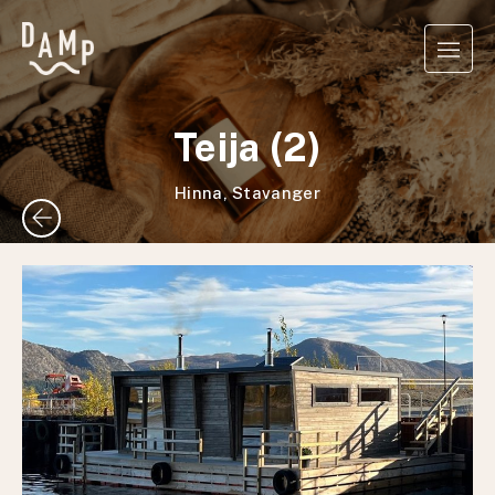
Teija (2)
Hinna, Stavanger
arrow_back