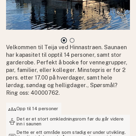
Velkommen til Teija ved Hinnastraen. Saunaen
har kapasitet til opptil 14 personer, samt stor
garderobe. Perfekt å booke for vennegrupper,
par, familier, eller kolleger. Minstepris er for 2
pers. etter 17.00 på hverdager, samt hele
lørdag, søndag og helligdager., Spørsmål?
Ring oss: 40000762.
groups
Opp til 14 personer
styler
Det er et stort omkledningsrom før du går videre
inn i saunen
Dette er ett område som stadig er under utvikling.