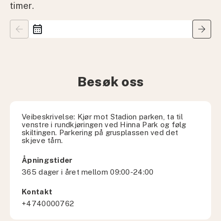
timer.
arrow_back
calendar_month
arrow_forward
Besøk oss
Veibeskrivelse: Kjør mot Stadion parken, ta til
venstre i rundkjøringen ved Hinna Park og følg
skiltingen. Parkering på grusplassen ved det
skjeve tårn.
Åpningstider
365 dager i året mellom 09:00-24:00
Kontakt
+4740000762