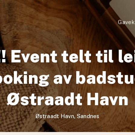
Gavek
 Event telt til l
oking av badstu
Østraadt Havn
Østraadt Havn, Sandnes