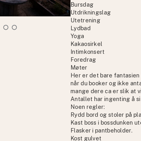
Bursdag
Utdrikningslag
Utetrening
Lydbad
Yoga
Kakaosirkel
Intimkonsert
Foredrag
Møter
Her er det bare fantasien
når du booker og ikke anta
mange dere ca er slik at v
Antallet har ingenting å si
Noen regler:
Rydd bord og stoler på pla
Kast boss i bossdunken ut
Flasker i pantbeholder.
Kost gulvet