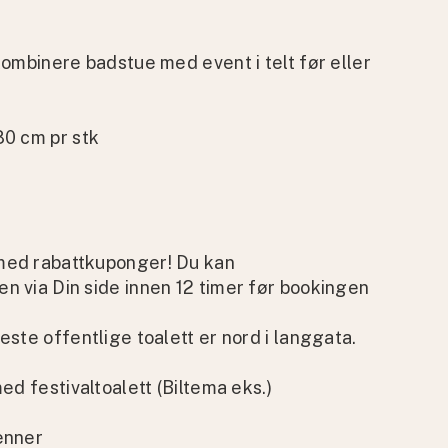
kombinere badstue med event i telt før eller
80 cm pr stk
med rabattkuponger! Du kan
n via Din side innen 12 timer før bookingen
este offentlige toalett er nord i langgata.
ed festivaltoalett (Biltema eks.)
enner