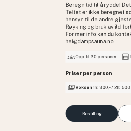
Beregn tid til å rydde! D
Teltet er ikke beregnet s
hensyn til de andre gjest
Røyking og bruk av ild forb
For mer info kan du kont
hei@dampsauna.no
groups
garage
Opp til 30 personer
Priser per person
payments
Voksen
1h: 300,- / 2h: 500
Bestilling