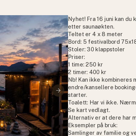
Nyhet! Fra 16 juni kan du 
etter saunaøkten.
Teltet er 4 x 8 meter
Bord: 5 festivalbord 75x1
Stoler: 30 klappstoler
Priser:
1 time: 250 kr
2 timer: 400 kr
Nb! Kan ikke kombineres 
endre/kansellere bookinge
arrow_forward
starter.
Toalett: Har vi ikke. Nærm
Se kart vedlagt.
Alternativ er at dere har m
Eksempler på bruk:
Samlinger av familie og v