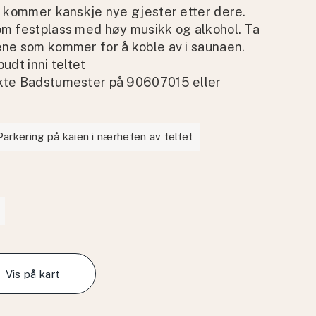
et kommer kanskje nye gjester etter dere.
om festplass med høy musikk og alkohol. Ta
ene som kommer for å koble av i saunaen.
udt inni teltet
akte Badstumester på 90607015 eller
Parkering på kaien i nærheten av teltet
Vis på kart